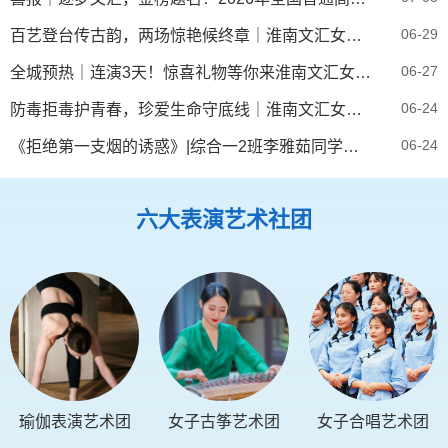
06-29
百艺登台传古韵，两场惊艳候终章｜淮南文汇女子职业学校“五个一百”技能巡回展演纪实
06-27
全城预热｜连演3天！惊喜礼物等你来淮南文汇女子职业学校“五个100”技能巡回展演诚挚启幕
06-24
防毒拒毒护青春，珍爱生命守底线｜淮南文汇女子职业学校2026年春学期第十五次升旗仪式圆满举行
06-24
《拒绝第一支烟的诱惑》|综合一2班李雅茹同学——孝道少年话美德，修身立德润童心
六大表演艺术社团
瑜伽表演艺术团
女子古筝艺术团
女子合唱艺术团