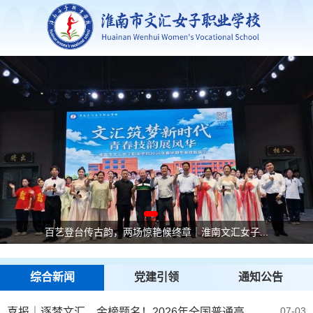
百艺登台传古韵，两场惊艳候终章｜淮南文汇女子...
《拒绝第一支烟的诱惑》|综合一2班李雅茹同学...
喜报｜逐梦文汇，金榜题名！2026年全国普通...
综合新闻
党建引领
通知公告
07-03
喜报｜逐梦文汇，金榜题名！2026年全国普通高考、对口高考双线大捷，育人硕果再绽芳华