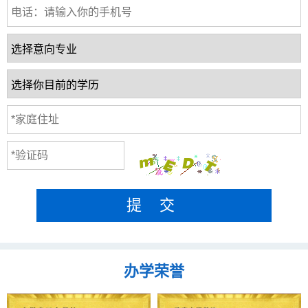
提 交
办学荣誉